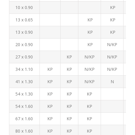
10 x 0.90
KP
K
13 x 0.65
KP
KP
K
13 x 0.90
KP
KP
N/
20 x 0.90
KP
N/KP
N/
27 x 0.90
KP
N/KP
N/KP
N/
34 x 1.10
KP
KP
N/KP
N/KP
41 x 1.30
KP
KP
N/KP
N
54 x 1.30
KP
KP
KP
54 x 1.60
KP
KP
KP
67 x 1.60
KP
KP
KP
80 x 1.60
KP
KP
KP