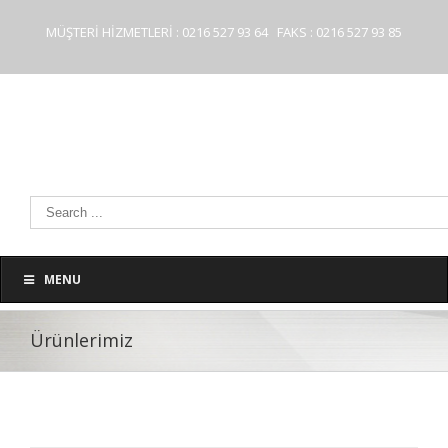
MÜŞTERİ HİZMETLERİ : 0216 527 93 64 FAKS : 0216 527 93 85
MENU
Ürünlerimiz