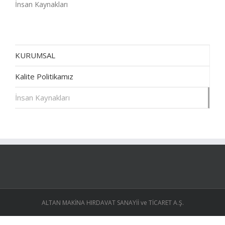
İnsan Kaynakları
KURUMSAL
Kalite Politikamız
İnsan Kaynakları
ALTAN MAKİNA HIRDAVAT SANAYİİ ve TİCARET A.Ş.