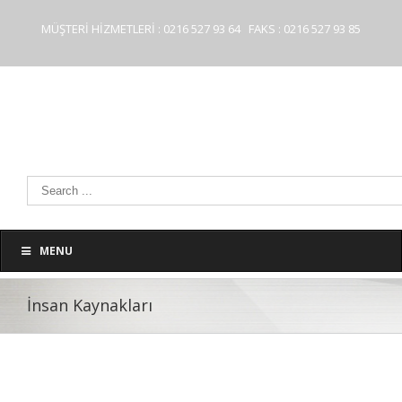
MÜŞTERİ HİZMETLERİ : 0216 527 93 64 FAKS : 0216 527 93 85
MENU
İnsan Kaynakları