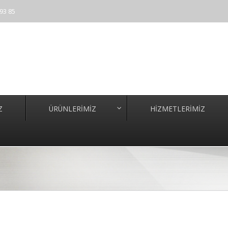
93 85
Z
ÜRÜNLERİMİZ
HİZMETLERİMİZ