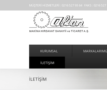
MÜŞTERİ HİZMETLERİ : 0216 527 93 64 FAKS : 0216 527 
KURUMSAL
MARKALARIMI
İLETİŞİM
İLETİŞİM