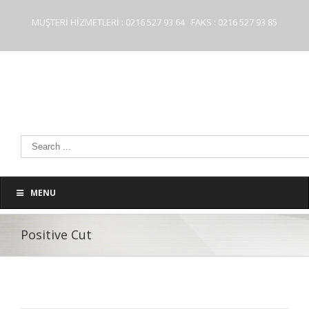
MÜŞTERİ HİZMETLERİ : 0216 527 93 64 FAKS : 0216 527 93 85
MENU
Positive Cut