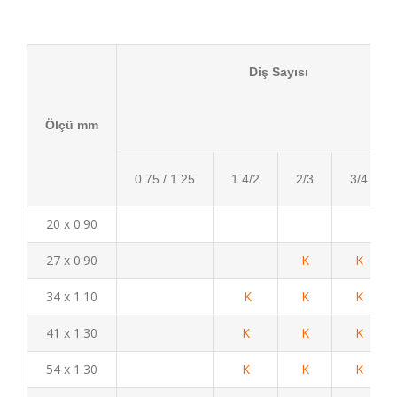
Diş Sayısı
Ölçü mm
0.75 / 1.25
1.4/2
2/3
3/4
20 x 0.90
27 x 0.90
K
K
34 x 1.10
K
K
K
41 x 1.30
K
K
K
54 x 1.30
K
K
K