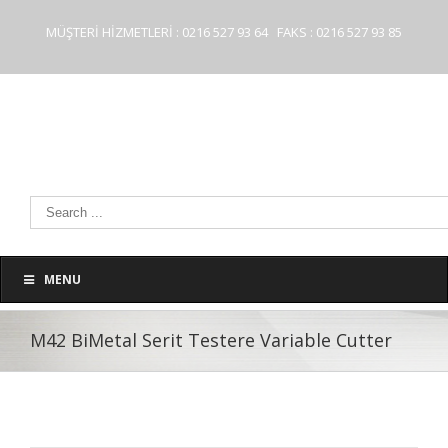
MÜŞTERİ HİZMETLERİ : 0216 527 93 64 FAKS : 0216 527 93 85
MENU
M42 BiMetal Serit Testere Variable Cutter